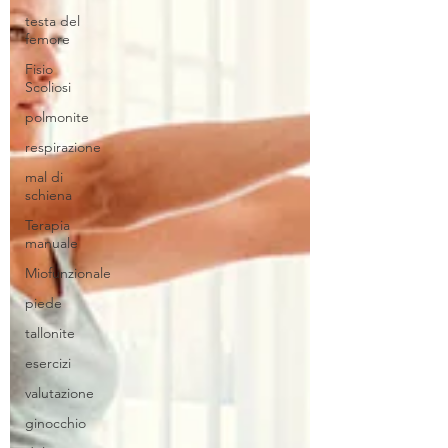
testa del
femore
Fisio
Scoliosi
polmonite
respirazione
mal di
schiena
Terapia
manuale
Miofunzionale
piede
tallonite
esercizi
valutazione
ginocchio