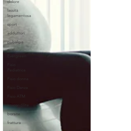
dolore
lassità
legamentosa
sport
adduttori
pubalgia
Fisio
Evergreen
Fisio
Pediatrica
Fisio donna
Fisio Danza
Fisio ATM
epicondilite
borsite
frattura