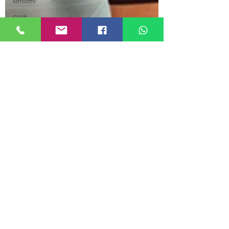
sintomi
cura
gomito
Cervicale
Gravidanza
spalla
lussazione
pavimento
pelvico
incontinenza
plagiocefalia
rotula
postura
patologie
neurologiche
Tecar