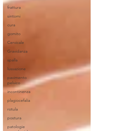
frattura
sintomi
cura
gomito
Cervicale
Gravidanza
spalla
lussazione
pavimento
pelvico
incontinenza
plagiocefalia
rotula
postura
patologie