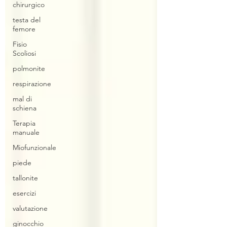
chirurgico
testa del
femore
Fisio
Scoliosi
polmonite
respirazione
mal di
schiena
Terapia
manuale
Miofunzionale
piede
tallonite
esercizi
valutazione
ginocchio