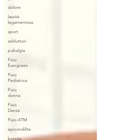
dolore
lassità
legamentosa
sport
adduttori
pubalgia
Fisio
Evergreen
Fisio
Pediatrica
Fisio
donna
Fisio
Danza
Fisio ATM
epicondilite
borsite