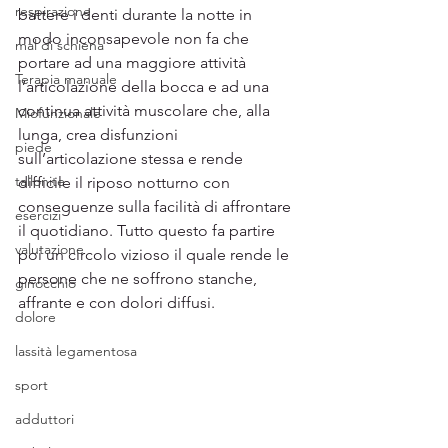
respirazione
battere i denti durante la notte in 
modo inconsapevole non fa che 
mal di schiena
portare ad una maggiore attività 
Terapia manuale
l’articolazione della bocca e ad una 
continua attività muscolare che, alla 
Miofunzionale
lunga, crea disfunzioni 
piede
sull’articolazione stessa e rende 
tallonite
difficile il riposo notturno con 
conseguenze sulla facilità di affrontare 
esercizi
il quotidiano. Tutto questo fa partire 
valutazione
poi un circolo vizioso il quale rende le 
persone che ne soffrono stanche, 
ginocchio
affrante e con dolori diffusi.
dolore
lassità legamentosa
sport
adduttori