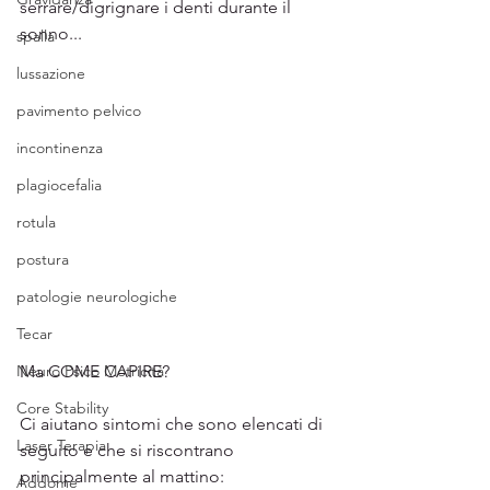
serrare/digrignare i denti durante il 
sonno...
spalla
lussazione
pavimento pelvico
incontinenza
plagiocefalia
rotula
postura
patologie neurologiche
Tecar
Ma COME CAPIRE?
Neuro Psico Motricità
Core Stability
Ci aiutano sintomi che sono elencati di 
Laser Terapia
seguito e che si riscontrano 
principalmente al mattino:
Addome