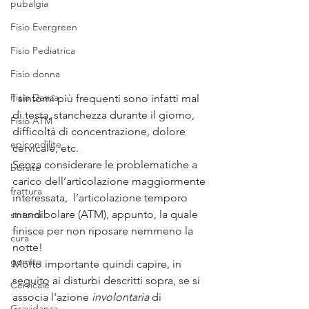
pubalgia
Fisio Evergreen
Fisio Pediatrica
Fisio donna
Fisio Danza
I sintomi più frequenti sono infatti mal 
di testa, stanchezza durante il giorno, 
Fisio ATM
difficoltà di concentrazione, dolore 
epicondilite
cervicale, etc.
Senza considerare le problematiche a 
borsite
carico dell’articolazione maggiormente 
frattura
interessata,  l’articolazione temporo 
mandibolare (ATM), appunto, la quale 
sintomi
finisce per non riposare nemmeno la 
cura
notte!
gomito
Molto importante quindi capire, in 
seguito ai disturbi descritti sopra, se si 
Cervicale
associa l'azione 
involontaria
 di 
Gravidanza