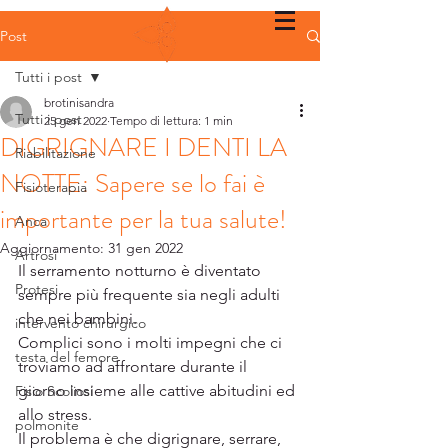
Post
Tutti i post
brotinisandra
Tutti i post
25 gen 2022
Tempo di lettura: 1 min
DIGRIGNARE I DENTI LA
Riabilitazione
NOTTE: Sapere se lo fai è
Fisioterapia
importante per la tua salute!
Anca
Aggiornamento:
31 gen 2022
Artrosi
Il serramento notturno è diventato 
Protesi
sempre più frequente sia negli adulti 
che nei bambini.
intervento chirurgico
Complici sono i molti impegni che ci 
testa del femore
troviamo ad affrontare durante il 
giorno insieme alle cattive abitudini ed 
Fisio Scoliosi
allo stress.
polmonite
Il problema è che digrignare, serrare, 