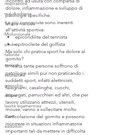
incontro ad usura con comparsa di 
respirazione
dolore, infiammazione e sviluppo di 
mal di schiena
patologie specifiche.  
Le più conosciute sono inerenti 
Terapia manuale
all'attività sportiva:  
Miofunzionale
epicondilite del tennista
epitrocleite del golfista
piede
Ma solo chi pratica sport ha dolore al 
tallonite
gomito?
esercizi
In realtà tante persone soffrono di 
patologie simili pur non praticando i 
valutazione
suddetti sport, infatti elettricisti, 
ginocchio
falegnami, casalinghe, cuochi, 
impiegati, parrucchieri ed altri, che per 
dolore
lavoro utilizzano attrezzi, utensili, 
lassità legamentosa
mouse, vanno a sollecitare molto 
sport
l'articolazione del gomito e possono 
incorrere in situazioni infiammatorie 
adduttori
importanti tali da mettere in difficoltà 