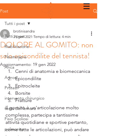
Post
Tutti i post
brotinisandra
Tutti i post
29 gen 2021
Tempo di lettura: 4 min
DOLORE AL GOMITO: non
Riabilitazione
solo epicondilite del tennista!
Fisioterapia
Aggiornamento:
19 gen 2022
Anca
Cenni di anatomia e biomeccanica
Artrosi
Epicondilite
Epitrocleite
Protesi
Borsite
intervento chirurgico
Fratture
Il gomito è un'articolazione molto 
testa del femore
complessa, partecipa a tantissime 
Fisio Scoliosi
attività quotidiane e sportive pertanto, 
polmonite
come tutte le articolazioni, può andare 