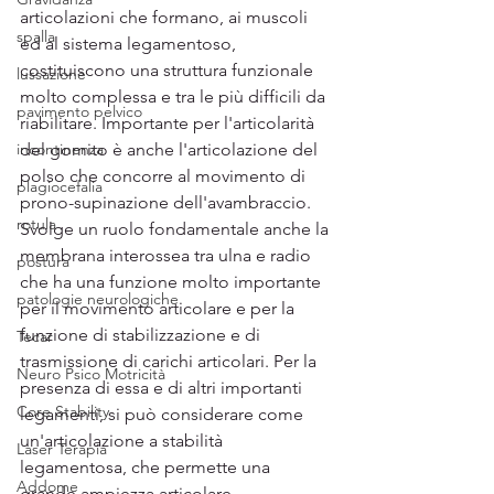
articolazioni che formano, ai muscoli 
spalla
ed al sistema legamentoso, 
costituiscono una struttura funzionale 
lussazione
molto complessa e tra le più difficili da 
pavimento pelvico
riabilitare. Importante per l'articolarità 
incontinenza
del gomito è anche l'articolazione del 
polso che concorre al movimento di 
plagiocefalia
prono-supinazione dell'avambraccio. 
rotula
Svolge un ruolo fondamentale anche la 
membrana interossea tra ulna e radio 
postura
che ha una funzione molto importante 
patologie neurologiche
per il movimento articolare e per la 
funzione di stabilizzazione e di 
Tecar
trasmissione di carichi articolari. Per la 
Neuro Psico Motricità
presenza di essa e di altri importanti 
Core Stability
legamenti, si può considerare come 
un'articolazione a stabilità 
Laser Terapia
legamentosa, che permette una 
Addome
grande ampiezza articolare.