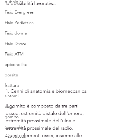
pubalgia
la possibilità lavorativa.
Fisio Evergreen
Fisio Pediatrica
Fisio donna
Fisio Danza
Fisio ATM
epicondilite
borsite
frattura
1. 
Cenni di anatomia e biomeccanica
sintomi
Il gomito è composto da tre parti 
cura
ossee: estremità distale dell'omero, 
gomito
estremità prossimale dell'ulna e 
Cervicale
estremità prossimale del radio.
Questi elementi ossei, insieme alle 
Gravidanza