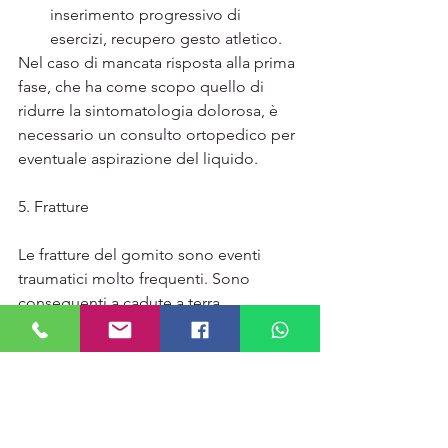
inserimento progressivo di 
esercizi, recupero gesto atletico.
Nel caso di mancata risposta alla prima 
fase, che ha come scopo quello di 
ridurre la sintomatologia dolorosa, è 
necessario un consulto ortopedico per 
eventuale aspirazione del liquido.
5. 
Fratture
Le fratture del gomito sono eventi 
traumatici molto frequenti. Sono 
conseguenti a cadute a terra 
nell'anziano e nei bambini, cadute in 
bicicletta e da pattini, sia durante 
l'attività sportiva che durante la vita 
quotidiana. Sono traumi ricorrenti in 
età pediatrica, nell'adulto e 
nell'anziano. In base alla condizione 