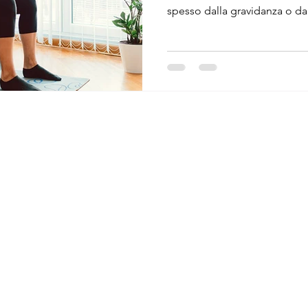
spesso dalla gravidanza o da a
onna
Fisio Danza
Fisio ATM
epicondilite