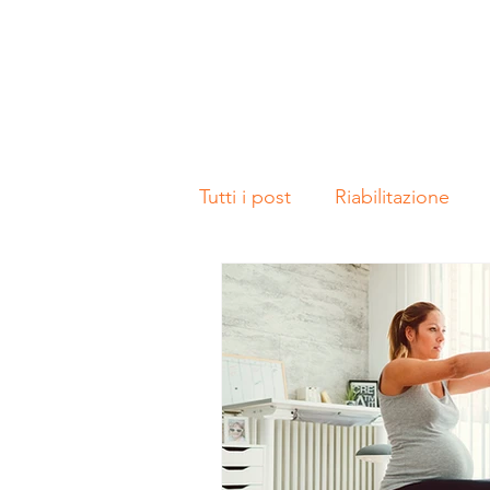
Tutti i post
Riabilitazione
testa del femore
Fisio S
Terapia manuale
Miofun
dolore
lassità legament