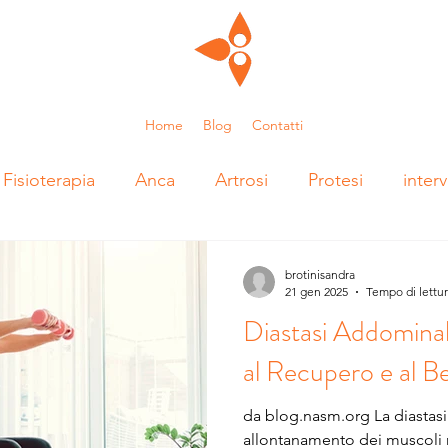
Home
Blog
Contatti
Fisioterapia
Anca
Artrosi
Protesi
inter
coliosi
polmonite
respirazione
mal di schie
brotinisandra
21 gen 2025
Tempo di lettur
Diastasi Addomina
zionale
piede
tallonite
esercizi
valutaz
al Recupero e al B
da blog.nasm.org La diastasi addominale è un
osa
sport
adduttori
pubalgia
Fisio Eve
allontanamento dei muscoli 