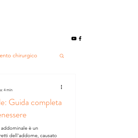
vento chirurgico
na
a: 4 min
le: Guida completa
ione
ginocchio
enessere
rgreen
retti dell'addome, causato