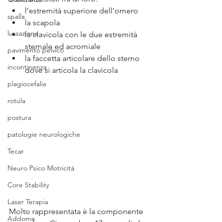
l’estremità superiore dell’omero 	
spalla
la scapola
lussazione
la clavicola con le due estremità 
sternale ed acromiale 
pavimento pelvico
la faccetta articolare dello sterno 
incontinenza
dove si articola la clavicola
plagiocefalia
rotula
postura
patologie neurologiche
Tecar
Neuro Psico Motricità
Core Stability
Laser Terapia
Molto rappresentata è la componente 
Addome