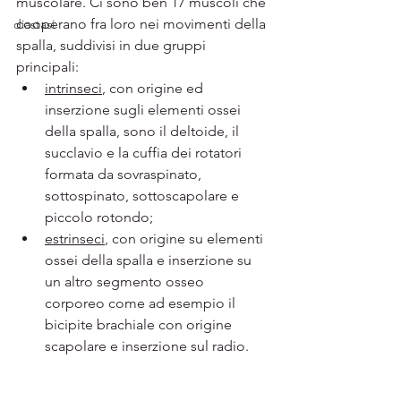
muscolare. Ci sono ben 17 muscoli che 
cooperano fra loro nei movimenti della 
diastasi
spalla, suddivisi in due gruppi 
principali:
intrinseci
, con origine ed 
inserzione sugli elementi ossei 
della spalla, sono il deltoide, il 
succlavio e la cuffia dei rotatori 
formata da sovraspinato, 
sottospinato, sottoscapolare e 
piccolo rotondo;
estrinseci
, con origine su elementi 
ossei della spalla e inserzione su 
un altro segmento osseo 
corporeo come ad esempio il 
bicipite brachiale con origine 
scapolare e inserzione sul radio. 