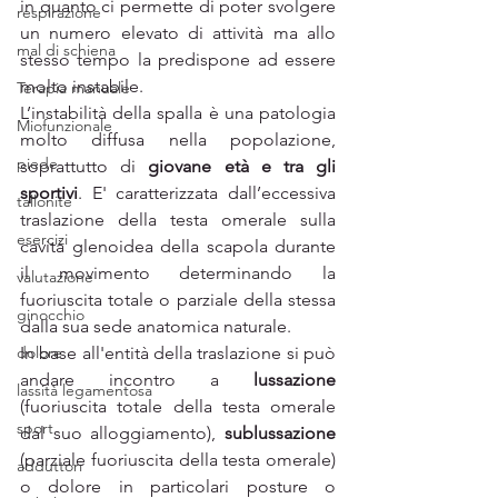
in quanto ci permette di poter svolgere 
respirazione
un numero elevato di attività ma allo 
mal di schiena
stesso tempo la predispone ad essere 
molto instabile.
Terapia manuale
L’instabilità della spalla è una patologia 
Miofunzionale
molto diffusa nella popolazione, 
piede
soprattutto di 
giovane età e tra gli 
sportivi
. E' caratterizzata dall’eccessiva 
tallonite
traslazione della testa omerale sulla 
esercizi
cavità glenoidea della scapola durante 
il movimento determinando la 
valutazione
fuoriuscita totale o parziale della stessa 
ginocchio
dalla sua sede anatomica naturale.
dolore
In base all'entità della traslazione si può 
andare incontro a 
lussazione 
lassità legamentosa
(fuoriuscita totale della testa omerale 
sport
dal suo alloggiamento), 
sublussazione 
(parziale fuoriuscita della testa omerale) 
adduttori
o dolore in particolari posture o 