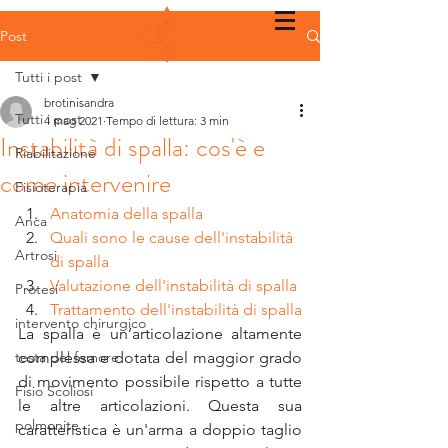
Post
Tutti i post
brotinisandra
Tutti i post
4 mag 2021
Tempo di lettura: 3 min
Instabilità di spalla: cos'è e
Riabilitazione
come intervenire
Fisioterapia
Anatomia della spalla
Anca
Quali sono le cause dell'instabilità 
Artrosi
di spalla
Valutazione dell'instabilità di spalla
Protesi
Trattamento dell'instabilità di spalla
intervento chirurgico
La spalla è un’articolazione altamente 
testa del femore
complessa e dotata del maggior grado 
di movimento possibile rispetto a tutte 
Fisio Scoliosi
le altre articolazioni. Questa sua 
polmonite
caratteristica è un'arma a doppio taglio 