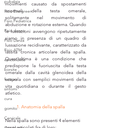
pubalgia
movimenti causato da spostamenti 
anormali della testa omerale, 
Fisio Evergreen
solitamente nel movimento di 
Fisio Pediatrica
abduzione e rotazione esterna. Quando 
Fisio donna
le lussazioni avvengono ripetutamente 
siamo in presenza di un quadro di 
Fisio Danza
lussazione recidivante, caratterizzato da 
Fisio ATM
lassità cronica articolare della spalla. 
Quest'ultima è una condizione che 
epicondilite
predispone la fuoriuscita della testa 
borsite
omerale dalla cavità glenoidea della 
frattura
scapola con semplici movimenti della 
vita quotidiana o durante il gesto 
sintomi
atletico.
cura
1. Anatomia della spalla
gomito
Cervicale
Nella spalla sono presenti 4 elementi 
ossei articolati fra di loro:
Gravidanza