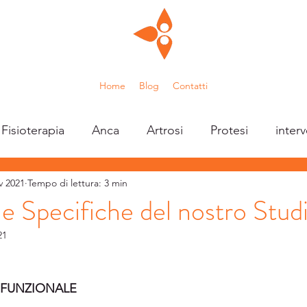
Home
Blog
Contatti
Fisioterapia
Anca
Artrosi
Protesi
inter
v 2021
Tempo di lettura: 3 min
coliosi
polmonite
respirazione
mal di schie
e Specifiche del nostro Stud
21
zionale
piede
tallonite
esercizi
valutazi
 FUNZIONALE
osa
sport
adduttori
pubalgia
Fisio Eve