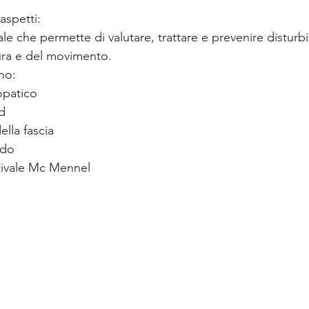
aspetti:
e che permette di valutare, trattare e prevenire disturbi 
onna
Fisio Danza
Fisio ATM
epicondilite
tura e del movimento.
no: 
opatico
d
lla fascia
ado
ivale Mc Mennel