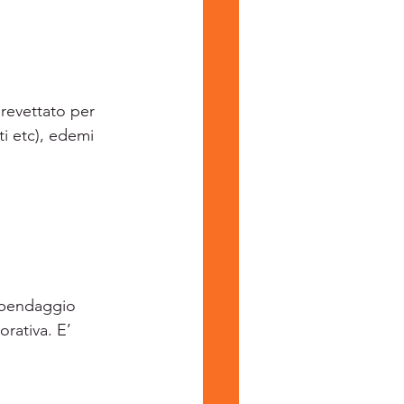
brevettato per 
ti etc), edemi 
n bendaggio 
rativa. E’ 