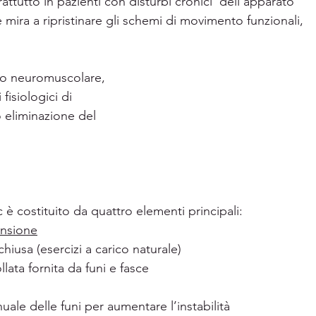
tutto in pazienti con disturbi cronici  dell’apparato 
mira a ripristinare gli schemi di movimento funzionali, 
llo neuromuscolare, 
 fisiologici di 
 eliminazione del 
 è costituito da quattro elementi principali:
ensione
hiusa (esercizi a carico naturale)
llata fornita da funi e fasce
uale delle funi per aumentare l’instabilità