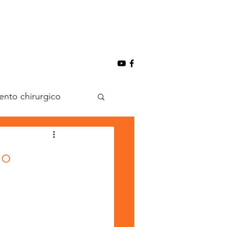
vento chirurgico
na
io
one
ginocchio
rgreen