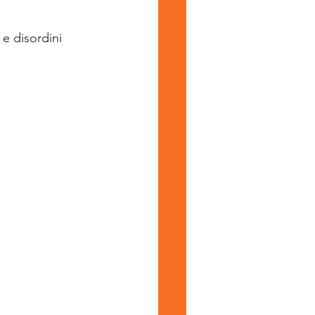
e disordini 
borsite