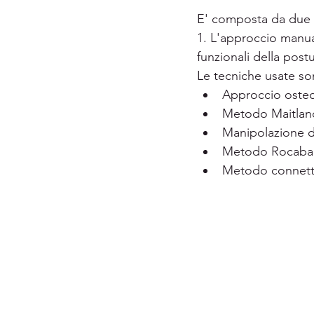
E' composta da due 
1. L'approccio manual
Fisio Pediatrica
Fisio d
funzionali della pos
Le tecniche usate so
Approccio oste
Metodo Maitlan
Manipolazione de
Metodo Rocab
Metodo connett