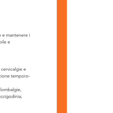
e e mantenere i 
ile e 
 cervicalgie e 
lazione temporo-
 lombalgie, 
ccigodinia,  