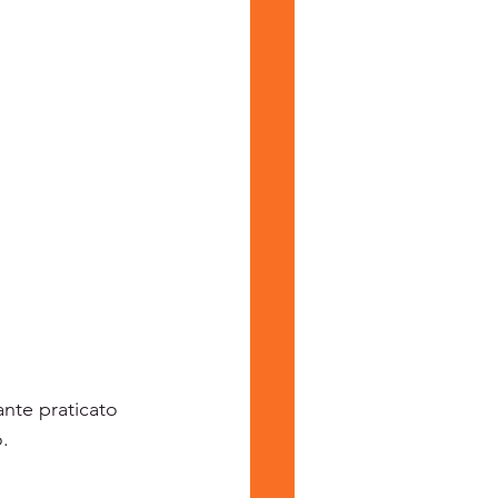
nte praticato 
o.