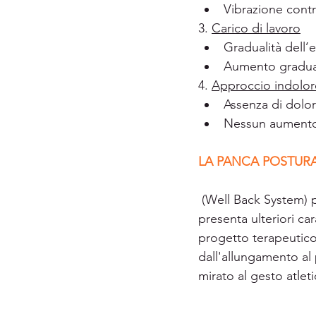
Vibrazione contr
3. 
Carico di lavoro
Gradualità dell’e
Aumento gradua
4. 
Approccio indolor
Assenza di dolo
Nessun aumento 
LA PANCA POSTUR
 (Well Back System) può essere considerata come una evoluzione del sistema Pancafit: 
presenta ulteriori ca
progetto terapeutico 
dall'allungamento al 
mirato al gesto atleti