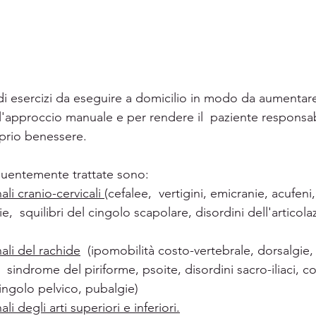
i esercizi da eseguire a domicilio in modo da aumentar
n l'approccio manuale e per rendere il  paziente responsab
prio benessere. 
quentemente trattate sono:
ali cranio-cervicali 
(cefalee,  vertigini, emicranie, acufeni,
e,  squilibri del cingolo scapolare, disordini dell'artico
ali del rachide
  (ipomobilità costo-vertebrale, dorsalgie,
 sindrome del piriforme, psoite, disordini sacro-iliaci, co
cingolo pelvico, pubalgie)
li degli arti superiori e inferiori.