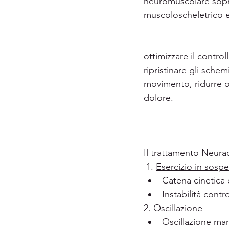
neuromuscolare soprat
muscoloscheletrico e 
ottimizzare il contro
ripristinare gli schemi
movimento, ridurre o
dolore.
Il trattamento Neurac
 1. 
Esercizio in sosp
Catena cinetica c
Instabilità contro
2. 
Oscillazione
Oscillazione man