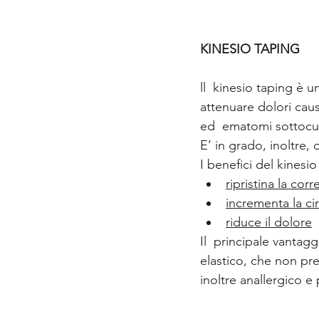
KINESIO TAPING
ll  kinesio taping è u
attenuare dolori caus
ed  ematomi sottocut
E’ in grado, inoltre, 
I benefici del kinesio
ripristina la cor
incrementa la cir
riduce il dolore
Il  principale vantag
elastico, che non pre
inoltre anallergico e p