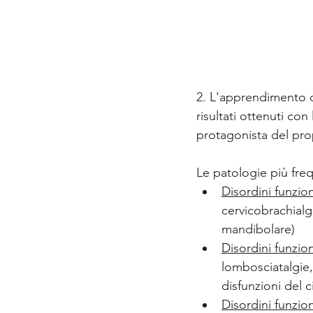
2. L'apprendimento d
risultati ottenuti co
protagonista del pro
Le patologie più fre
Disordini funzion
cervicobrachialgi
mandibolare)
Disordini funzion
lombosciatalgie, 
disfunzioni del 
Disordini funziona