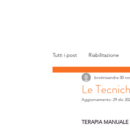
Tutti i post
Riabilitazione
brotinisandra
30 no
testa del femore
Fisio S
Le Tecnich
Aggiornamento:
29 dic 20
Terapia manuale
Miofun
TERAPIA MANUALE
dolore
lassità legament