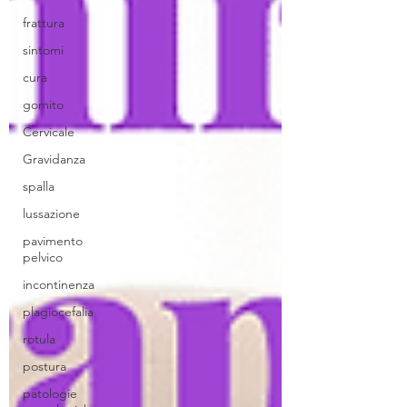
frattura
sintomi
cura
gomito
Cervicale
Gravidanza
spalla
lussazione
pavimento
pelvico
incontinenza
plagiocefalia
rotula
postura
patologie