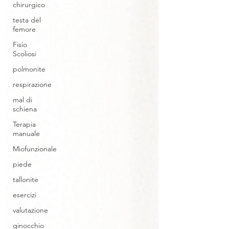
chirurgico
testa del
femore
Fisio
Scoliosi
polmonite
respirazione
mal di
schiena
Terapia
manuale
Miofunzionale
piede
tallonite
esercizi
valutazione
ginocchio