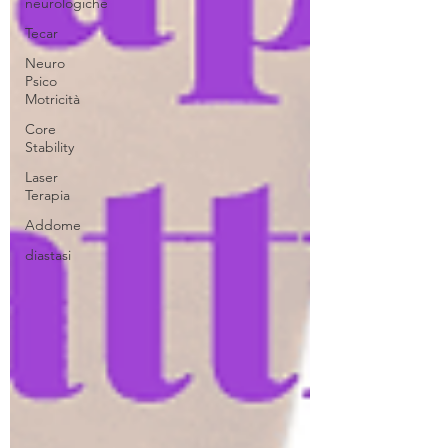
neurologiche
Tecar
Neuro
Psico
Motricità
Core
Stability
Laser
Terapia
Addome
diastasi