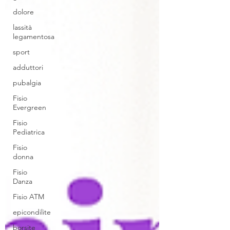
dolore
lassità
legamentosa
sport
adduttori
pubalgia
Fisio
Evergreen
Fisio
Pediatrica
Fisio
donna
Fisio
Danza
Fisio ATM
epicondilite
borsite