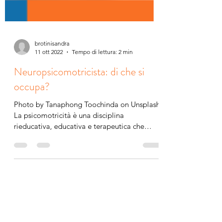
brotinisandra
11 ott 2022
Tempo di lettura: 2 min
Neuropsicomotricista: di che si
occupa?
Photo by Tanaphong Toochinda on Unsplash
La psicomotricità è una disciplina
rieducativa, educativa e terapeutica che
pone al centro della...