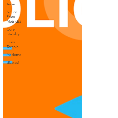
Tecar
Neuro
Psico
Motricità
Core
Stability
Laser
Terapia
Addome
diastasi