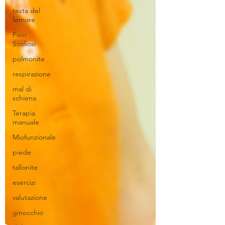
testa del
femore
Fisio
Scoliosi
polmonite
respirazione
mal di
schiena
Terapia
manuale
Miofunzionale
piede
tallonite
esercizi
valutazione
ginocchio