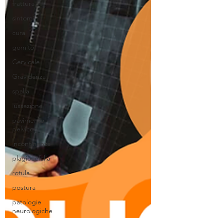
frattura
sintomi
cura
gomito
Cervicale
Gravidanza
spalla
lussazione
pavimento
pelvico
incontinenza
plagiocefalia
rotula
postura
patologie
neurologiche