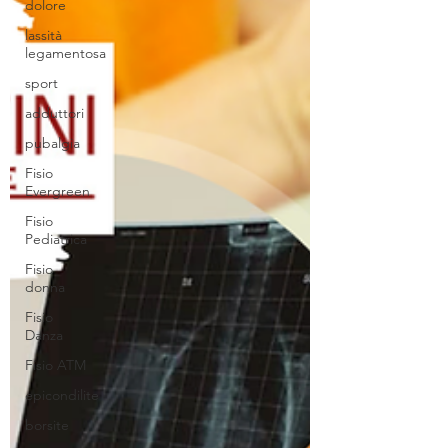
dolore
lassità
legamentosa
sport
adduttori
pubalgia
Fisio
Evergreen
Fisio
Pediatrica
Fisio
donna
Fisio
Danza
Fisio ATM
epicondilite
borsite